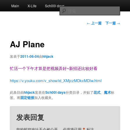
跳
主
Main
X-Life
Sch00l days
至
页
搜
主
索
内
文
←
上一篇
下一篇
→
容
章
区
导
域
航
AJ Plane
发表于
2011-06-04
由
hhjack
忙活一个下午才算是把视频弄好~新招还比较好看
https://v.youku.com/v_show/id_XMjczMDkxMDIw.html
此条目由
hhjack
发表在
Sch00l days
分类目录，并贴了
花式
、
魔术
标
签。将
固定链接
加入收藏夹。
发表回复
*
您的邮箱地址不会被公开。
必填项已用
标注