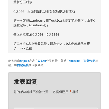
重新分区时候

C盘50G，后面的空间没有分配所以没有改动

第一次装好Windows，用TestDisk恢复了原分区，由于C
盘被破坏，Windows没了

分区再次变成C盘60G，D盘180G

第二次在C盘上安装系统，顺利进入，D盘也就赫然出现
了，bak也在
此条目由
hhjack
发表在
X-Life
分类目录，并贴了
testdisk
、
磁盘恢复
标
签。将
固定链接
加入收藏夹。
发表回复
*
您的邮箱地址不会被公开。
必填项已用
标注