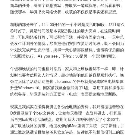
简单的任务，练练字熟悉拼写，赚取第一笔成就感。然后看看书，
随便哪本，毕竟书比网络快餐，收获的不仅仅是事实还有思想。
精彩的部分来了，11：00开始的一个小时是灵活时间段，姑且这么
称呼好了。灵活时间段是本表区别以往的最大亮点，在这段时间
里，可以和姥爷打牌，可以帮忙干活，并没有固定方向。一天中总
会发生计划外的情况，尽量把他们安排在灵活时间段，既不会因为
计划没完成产生负罪感，搞得一天心情都很糟糕，也能确保后面的
计划照常执行。As you see，下午2：30是另一个灵活时间段。
午饭和晚饭的时间也相对靠后，家人和上班族当然不一样，即，计
划时也要考虑周边人的情况，越少地影响他们越容易顺利执行。晚
饭过后除了活动活动筋骨，foremost的任务就是完成家里电脑集体
升迁Windows 10。回家前我就全副武装了U盘，常用工具和操作系
统都备齐，毕竟家装的方正宽带（电信）表面提速暗地里断路。
现实是我妈实在懒得折腾去备份她电脑的资料，我只能循循善诱在
D盘目录建了个bak文件夹，让她每天整理一点资料进去，打算最
后再把bak拷到活动硬盘。这期间我大刀阔斧地给买了小米60寸、
换了联通线路的宽带、给朋友爹的iMac重装了系统、买了新鞋，并
通过数次谈话节目给姥爷从软文讲起，告诉他不能相信报刊上的医