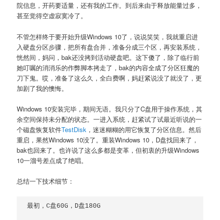
院信息，开药要适量，还有我的工作。到后来由于释放能量过多，
甚至觉得空虚寂寞冷了。
不管怎样终于要开始升级Windows 10了，说说笑笑，我就重启进
入硬盘分区步骤，把所有盘合并，准备分成三个区，再安装系统，
恍然间，妈问，bak还没拷到活动硬盘吧。这下傻了，除了临行前
她叮嘱的消消乐的作弊脚本拷走了，bak的内容全成了分区狂魔的
刀下鬼。哎，准备了这么久，全白费啊，妈赶紧说没了就没了，更
加剧了我的懊悔。
Windows 10安装完毕，期间无语。我只分了C盘用于操作系统，其
余空间保持未分配的状态。一进入系统，赶紧试了试最近听说的一
个磁盘恢复软件
TestDisk
，迷迷糊糊的用它恢复了分区信息。然后
重启，果然Windows 10没了。重装Windows 10，D盘找回来了，
bak也回来了。也许说了这么多都是变革，但初衷的升级Windows
10一溜号差点成了绝唱。
总结一下技术细节：
最初，C盘60G，D盘180G
