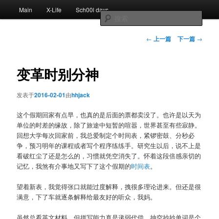
跳
主
Main
X-Life
Sch00l days
至
页
搜
主
索
内
文
←
上一篇
下一篇
→
容
章
区
导
域
航
变革时别分神
发表于
2016-02-01
由
hhjack
这个假期回家有点早，也真的是后面的票都卖没了。也许是以天为
单位的时差的缘故，除了旅途中短暂的喧嚣，世界甚至有些寂静。
回想大学每次回家前，我总爱制定个时间表，紧锣密鼓、分秒必
争，预习明年的课程或者写个程序练练手。研究生以后，说不上是
看破红尘了还是怎么的，习惯就凭空消失了。怀着这段倍感亲切的
记忆，我煞有介事地又写下了这个假期的
时间表
。
望着新表，我觉得张口就能过度解释，拽很多理论进来。但还是很
满意，下了车就逐条解释给最友好的听众，我妈。
虽然总看英文材料，但拼写能力真是递弱代偿，抽空抄抄单词是个