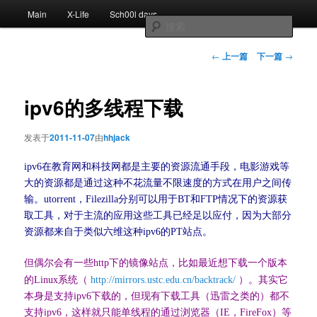
跳
主
Main
X-Life
Sch00l days
至
页
搜
主
索
内
文
←
上一篇
下一篇
→
容
章
区
导
域
航
ipv6的多线程下载
发表于
2011-11-07
由
hhjack
ipv6在教育网和科技网都是主要的资源流通手段，电影游戏等
大的资源都是通过这种不花流量不限速度的方式在用户之间传
输。utorrent，Filezilla分别可以用于BT和FTP情况下的资源获
取工具，对于主流的应用这些工具已经足以应付，因为大部分
资源都来自于类似六维这种ipv6的PT站点。
但偶尔会有一些http下的镜像站点，比如最近想下载一个版本
的Linux系统（
http://mirrors.ustc.edu.cn/backtrack/
）。其实它
本身是支持ipv6下载的，但现有下载工具（迅雷之类的）都不
支持ipv6，这样就只能单线程的通过浏览器（IE，FireFox）等