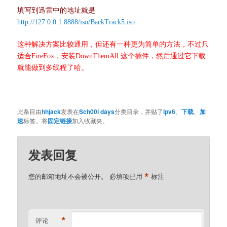
填写到迅雷中的地址就是
http://127.0.0.1:8888/iso/BackTrack5.iso
这种解决方案比较通用，但还有一种更为简单的方法，不过只
适合FireFox，安装DownThemAll 这个插件，然后通过它下载
就能做到多线程了哈。
此条目由
hhjack
发表在
Sch00l days
分类目录，并贴了
ipv6
、
下载
、
加
速
标签。将
固定链接
加入收藏夹。
发表回复
*
您的邮箱地址不会被公开。
必填项已用
标注
*
评论