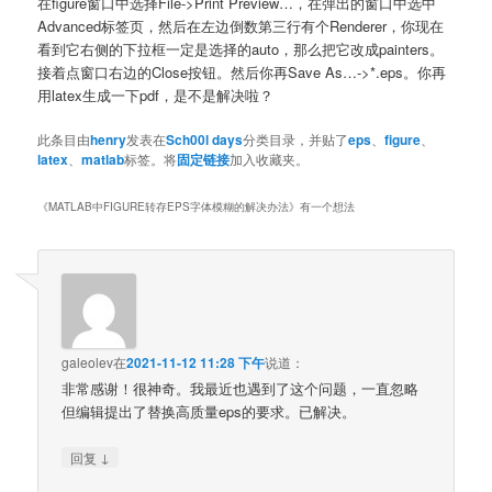
在figure窗口中选择File->Print Preview…，在弹出的窗口中选中
Advanced标签页，然后在左边倒数第三行有个Renderer，你现在
看到它右侧的下拉框一定是选择的auto，那么把它改成painters。
接着点窗口右边的Close按钮。然后你再Save As…->*.eps。你再
用latex生成一下pdf，是不是解决啦？
此条目由
henry
发表在
Sch00l days
分类目录，并贴了
eps
、
figure
、
latex
、
matlab
标签。将
固定链接
加入收藏夹。
《
MATLAB中FIGURE转存EPS字体模糊的解决办法
》有一个想法
galeolev
在
2021-11-12 11:28 下午
说道：
非常感谢！很神奇。我最近也遇到了这个问题，一直忽略
但编辑提出了替换高质量eps的要求。已解决。
↓
回复