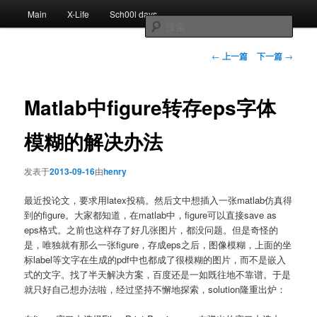
跳
主
Main
X-Life
Sch00l days
至
页
搜
主
索
内
文
←
上一篇
下一篇
→
容
章
区
导
域
航
Matlab中figure转存eps字体
模糊的解决办法
发表于
2013-09-16
由
henry
最近投论文，要求用latex投稿。然后文中想插入一张matlab仿真得
到的figure。大家都知道，在matlab中，figure可以直接save as
eps格式。之前也这样存了好几张图片，都没问题。但是奇怪的
是，唯独就有那么一张figure，存成eps之后，图像模糊，上面的坐
标label等文字在生成的pdf中也都成了很模糊的图片，而不是嵌入
式的文字。找了半天解决方案，百度还是一如既往地不靠谱。于是
就只好自己想办法啦，经过坚持不懈地探索，solution隆重出炉：