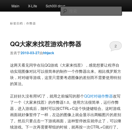
跳
跳
主
Main
X-Life
Sch00l days
至
至
页
搜
主
副
索
内
内
标签归档：
作弊器
容
容
区
区
域
域
QQ大家来找茬游戏作弊器
2
发表于
2010-03-27
由
hhjack
这两天看见同学在玩QQ游戏《大家来找茬》，感觉想要让程序自
动实现图像对比可以很简单的制作一个作弊器出来。相比俄罗斯方
块，对对碰等游戏，这里只需要考虑图像的差别而不需要使用特别
的算法。
正好好久没有用VC了，就用之前编写的那个
QQ对对碰作弊器
改写
了一个《大家来找茬》的作弊器1.0。使用方法很简单，运行作弊
器，进入游戏后，随时可以按CTRL+C这个快捷键组合。这时游戏
画面就好像暂停了一样，左边的图像上就会显示出两幅图片的差别
了。然后只要点击一下游戏画面，这种暂停效应就停止了，可以继
续游戏。下一次再需要帮组的时候，就再按一次CTRL+C就行了。