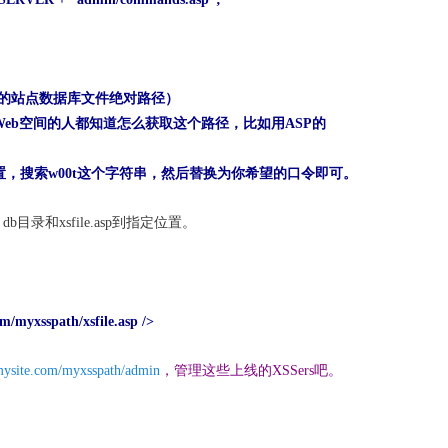
指向你的站点数据库文件绝对路径）
拥有Web空间的人都知道怎么获取这个路径，比如用ASP的
，搜索w00t这个字符串，然后替换为你希望的口令即可。
目录和xsfile.asp到指定位置。
m/myxsspath/xsfile.asp />
mysite.com/myxsspath/admin
，管理这些上线的XSSers吧。