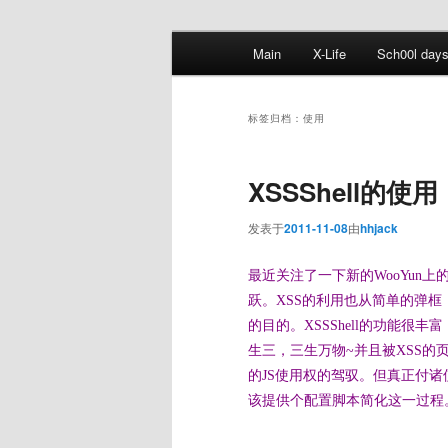
跳
跳
主
Main
X-Life
Sch00l day
至
至
页
主
副
内
内
标签归档：
使用
容
容
区
区
XSSShell的使用
域
域
发表于
2011-11-08
由
hhjack
最近关注了一下新的WooYun上
跃。XSS的利用也从简单的弹框，c
的目的。
XSSShell的功能很丰
生三，三生万物~并且被XSS
的JS使用权的驾驭。
但真正付诸
该提供个配置脚本简化这一过程