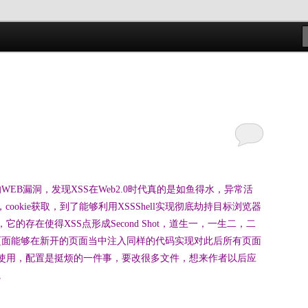
s
的WEB漏洞，发现XSS在Web2.0时代真的是如鱼得水，异常活
ookie获取，到了能够利用XSSShell实现彻底劫持目标浏览器
富，它的存在使得XSS点形成Second Shot，道生一，一生二，二
的页面能够在新开的页面当中注入同样的代码实现对此后所有页面
使用，配置是挺烦的一件事，要改很多文件，想来作者以后应
。