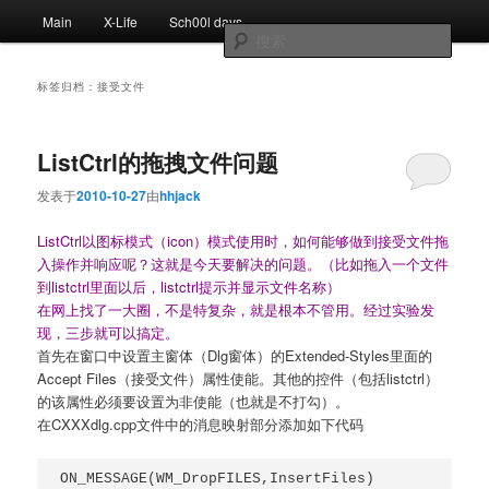
跳
跳
主
Main
X-Life
Sch00l days
至
至
页
搜
主
副
索
内
内
标签归档：
接受文件
容
容
区
区
域
域
ListCtrl的拖拽文件问题
发表于
2010-10-27
由
hhjack
ListCtrl以图标模式（icon）模式使用时，如何能够做到接受文件拖
入操作并响应呢？这就是今天要解决的问题。（比如拖入一个文件
到listctrl里面以后，listctrl提示并显示文件名称）
在网上找了一大圈，不是特复杂，就是根本不管用。经过实验发
现，三步就可以搞定。
首先在窗口中设置主窗体（Dlg窗体）的Extended-Styles里面的
Accept Files（接受文件）属性使能。其他的控件（包括listctrl）
的该属性必须要设置为非使能（也就是不打勾）。
在CXXXdlg.cpp文件中的消息映射部分添加如下代码