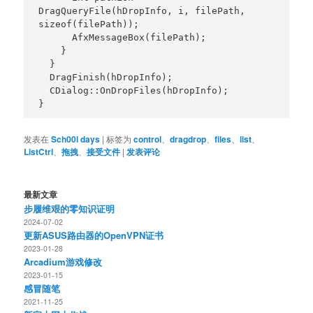
DragQueryFile(hDropInfo, i, filePath, 
sizeof(filePath));

      AfxMessageBox(filePath);

    }

  }

  DragFinish(hDropInfo);

  CDialog::OnDropFiles(hDropInfo);

}
发表在
Sch00l days
|
标签为
control
、
dragdrop
、
files
、
list
、
ListCtrl
、
拖拽
、
接受文件
|
发表评论
最新文章
步履维艰的零知识证明
2024-07-02
更新ASUS路由器的OpenVPN证书
2023-01-28
Arcadium游戏修改
2023-01-15
感冒随笔
2021-11-25