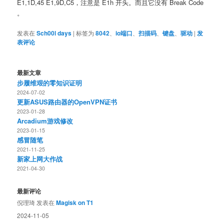
E1,1D,45 E1,9D,C5，注意是 E1h 开头。而且它没有 Break Code
。
发表在
Sch00l days
|
标签为
8042
、
io端口
、
扫描码
、
键盘
、
驱动
|
发
表评论
最新文章
步履维艰的零知识证明
2024-07-02
更新ASUS路由器的OpenVPN证书
2023-01-28
Arcadium游戏修改
2023-01-15
感冒随笔
2021-11-25
新家上网大作战
2021-04-30
最新评论
倪理琦
发表在
Magisk on T1
2024-11-05