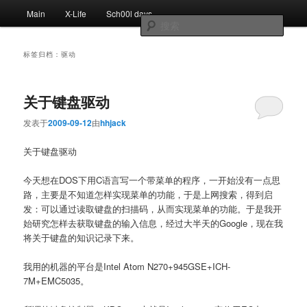
跳
跳
主
Main
X-Life
Sch00l days
至
至
页
搜
主
副
索
内
内
标签归档：
驱动
容
容
区
区
域
域
关于键盘驱动
发表于
2009-09-12
由
hhjack
关于键盘驱动
今天想在DOS下用C语言写一个带菜单的程序，一开始没有一点思
路，主要是不知道怎样实现菜单的功能，于是上网搜索，得到启
发：可以通过读取键盘的扫描码，从而实现菜单的功能。于是我开
始研究怎样去获取键盘的输入信息，经过大半天的Google，现在我
将关于键盘的知识记录下来。
我用的机器的平台是Intel Atom N270+945GSE+ICH-
7M+EMC5035。