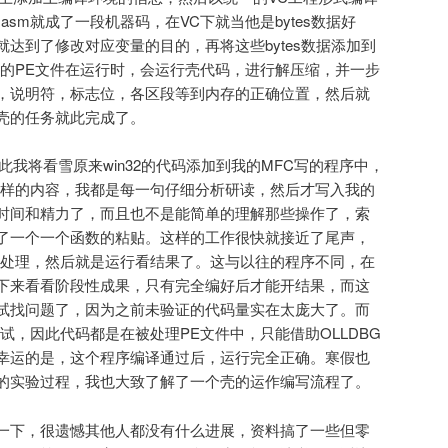
.asm就成了一段机器码，在VC下就当他是bytes数据好
达到了修改对应变量的目的，再将这些bytes数据添加到
新的PE文件在运行时，会运行壳代码，进行解压缩，并一步
，说明符，标志位，各区段等到内存的正确位置，然后就
壳的任务就此完成了。
此我将看雪原来win32的代码添加到我的MFC写的程序中，
这样的内容，我都是每一句仔细分析研读，然后才写入我的
时间和精力了，而且也不是能简单的理解那些操作了，索
了一个一个函数的粘贴。这样的工作很快就接近了尾声，
行处理，然后就是运行看结果了。这与以往的程序不同，在
下来看看阶段性成果，只有完全编好后才能开结果，而这
试找问题了，因为之前未验证的代码量实在太庞大了。而
试，因此代码都是在被处理PE文件中，只能借助OLLDBG
幸运的是，这个程序编译通过后，运行完全正确。寒假也
的实验过程，我也大致了解了一个壳的运作编写流程了。
一下，很遗憾其他人都没有什么进展，资料搞了一些但零