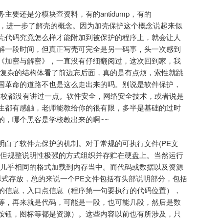
主要还是分模块查资料，有的antidump，有的
等内容，进一步了解壳的概念。因为加壳保护这个概念说起来似
壳代码究竟怎么样才能附加到被保护的程序上，就会让人
解一段时间，但真正写壳可完全是另一码事，头一次感到
《加密与解密》，一直没有仔细翻阅过，这次回到家，我
过复杂的结构体看了前边忘后面，真的是有点烦，索性就跳
国革命的道路不也是这么走出来的吗。别说是软件保护，
构学校都没有讲过一点。软件安全，网络安全技术，或者说是
生都有感触，老师能教给你的很有限，多半是基础的过时
的，哪个黑客是学校教出来的啊~~
明白了软件壳保护的机制。对于常规的可执行文件(PE文
杂但规整说明性极强的方式组织并存贮在硬盘上。当然运行
以几乎相同的格式加载到内存当中。而代码或数据以及资源
形式存放，总的来说一个PE文件包括有头部说明部分，包括
的信息，入口点信息（程序第一句要执行的代码位置），
等，再来就是代码，可能是一段，也可能几段，然后是数
按钮，图标等都是资源）。这些内容以前也有所涉及，只