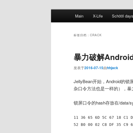
跳
跳
主
Main
X-Life
Sch00l day
至
至
页
主
副
内
内
标签归档：
CRACK
容
容
区
区
暴力破解Andro
域
域
发表于
2016-07-15
由
hhjack
JellyBean开始，Andro
杂口令方法也是一样的），暴
锁屏口令的hash存放在/data/sys
11 36 65 6D 5C 67 18 C1 D
52 B0 00 02 C8 DF 35 C9 6