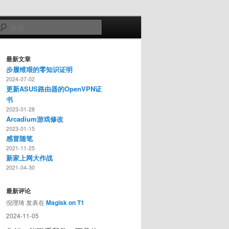
搜
索
最新文章
步履维艰的零知识证明
2024-07-02
更新ASUS路由器的OpenVPN证
书
2023-01-28
Arcadium游戏修改
2023-01-15
感冒随笔
2021-11-25
新家上网大作战
2021-04-30
最新评论
倪理琦
发表在
Magisk on T1
2024-11-05