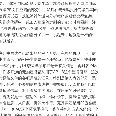
貌。而软件加壳保护，说简单了就是修改程序入口点到你
该PE文件空闲的部分），然后在壳代码执行完毕后再jmp
使得调试器，反汇编器等逆向分析程序的过程变得复杂。
入到壳代码中，或加入相应的定制的功能（时间限制，注
件也可以进行变换，将原来的一些说明信息，标志位等修
能简单的跳过壳的部分了。一旦说起来，这就是一堆的生
的就越多。
密》中的这个已给出的的例子开始，完整的再现一下，借
书中给出了的例子主要是一个压缩壳，也就是对于被处理
掉一些冗余，以比较简单的形式记录有关信息，再对各个区
许多开源的壳的压缩都采用了APLIB这个压缩引擎，这次
对原始文件的各项属性的记录，特别是输入表的部分，系
整，但对于必要的信息表达并不需要如此，因此我可以自
储这些信息。对于资源中的图标，在压缩的时候要跳过，
，否则就是一个蓝边的白框，难看极了。将压缩的数据添
属性信息，入口点，资源大小等。壳其实还是用32位会编
 来进行，但VC这个环境里提供了兼容并包的方式来组织一个
asm上添加上编译环境的信息，然后以统一的VC工程形式编译