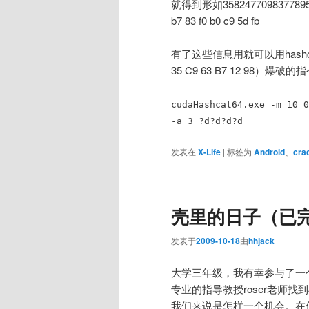
就得到形如3582477098377
b7 83 f0 b0 c9 5d fb
有了这些信息用就可以用hashcat跑了
35 C9 63 B7 12 98）爆破的
cudaHashcat64.exe -m 10 0
-a 3 ?d?d?d?d
发表在
X-Life
|
标签为
Android
、
cra
壳里的日子（已
发表于
2009-10-18
由
hhjack
大学三年级，我有幸参与了一
专业的指导教授roser老师
我们来说是怎样一个机会。在