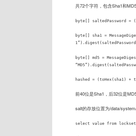
共72个字符，包含Sha1和MD5
byte[] saltedPassword = (
byte[] sha1 = MessageDige
1”).digest(saltedPassword
byte[] md5 = MessageDiges
“MD5”).digest(saltedPassw
hashed = (toHex(sha1) + t
前40位是Sha1，后32位是MD5
salt的存放位置为/data/system
select value from lockset