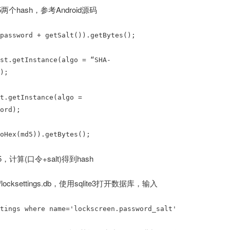
两个hash，参考Android源码
password + getSalt()).getBytes();
st.getInstance(algo = “SHA-
);
t.getInstance(algo =
ord);
oHex(md5)).getBytes();
，计算(口令+salt)得到hash
/locksettings.db，使用sqlite3打开数据库，输入
tings where name='lockscreen.password_salt'