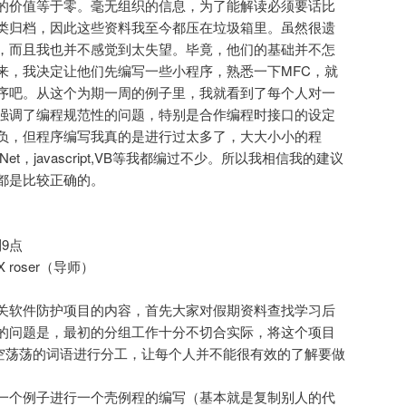
的价值等于零。毫无组织的信息，为了能解读必须要话比
类归档，因此这些资料我至今都压在垃圾箱里。虽然很遗
，而且我也并不感觉到太失望。毕竟，他们的基础并不怎
来，我决定让他们先编写一些小程序，熟悉一下MFC，就
序吧。从这个为期一周的例子里，我就看到了每个人对一
强调了编程规范性的问题，特别是合作编程时接口的设定
负，但程序编写我真的是进行过太多了，大大小小的程
Net，javascript,VB等我都编过不少。所以我相信我的建议
都是比较正确的。
9点
 roser（导师）
关软件防护项目的内容，首先大家对假期资料查找学习后
的问题是，最初的分组工作十分不切合实际，将这个项目
等空荡荡的词语进行分工，让每个人并不能很有效的了解要做
一个例子进行一个壳例程的编写（基本就是复制别人的代