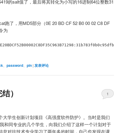
895419的salt值了，最后将其转化为小写的16进制64位整数31
，用MD5部分（0E 20 BD CF 52 B0 00 02 C8 DF
指令为
E20BDCF52B00002C8DF35C963B71298:31b783f0b0c95dfb
ck
、
password
、
pin
|
发表评论
完结）
1
个大学生创新计划项目《高强度软件防护》。当时是我们
找到我和同专业的几个学生，向我们介绍了这样一个计划对于
信息对抗技术专业学习了两年多的时间，自己也发现在课