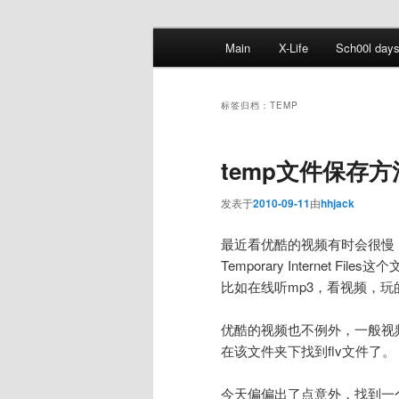
跳
跳
主
Main
X-Life
Sch00l day
至
至
页
主
副
内
内
标签归档：
TEMP
容
容
区
区
temp文件保存方
域
域
发表于
2010-09-11
由
hhjack
最近看优酷的视频有时会很慢
Temporary Interne
比如在线听mp3，看视频，玩
优酷的视频也不例外，一般视
在该文件夹下找到flv文件了。
今天偏偏出了点意外，找到一