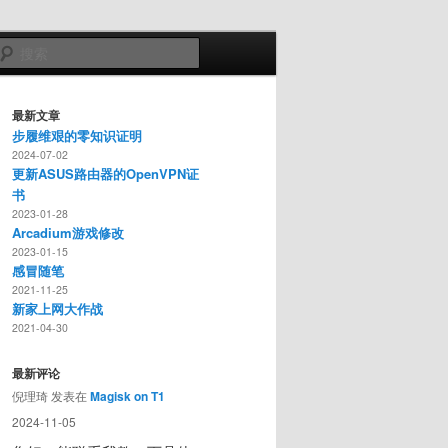
搜
索
最新文章
步履维艰的零知识证明
2024-07-02
更新ASUS路由器的OpenVPN证
书
2023-01-28
Arcadium游戏修改
2023-01-15
感冒随笔
2021-11-25
新家上网大作战
2021-04-30
最新评论
倪理琦
发表在
Magisk on T1
2024-11-05