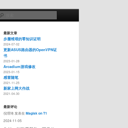
搜
索
最新文章
步履维艰的零知识证明
2024-07-02
更新ASUS路由器的OpenVPN证
书
2023-01-28
Arcadium游戏修改
2023-01-15
感冒随笔
2021-11-25
新家上网大作战
2021-04-30
最新评论
倪理琦
发表在
Magisk on T1
2024-11-05