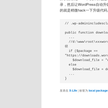
录，然后让WordPress
的就是稍微hack一下升级代码。
// .wp-adminincludescl
public function downlo
  ...

  //d:\www\root\xxxwordpress-4.4-zh_CN.zip是升级包传到虚拟主机后的绝对路
径

  if ($package == 
"https://downloads.wor
    $download_file = "d:\wwwroot\xxx\wordpress-4.4-zh_CN.zip";

  else

    $download_file = download_url($package);

  ...

}
发表在
X-Life
|
标签为
local package