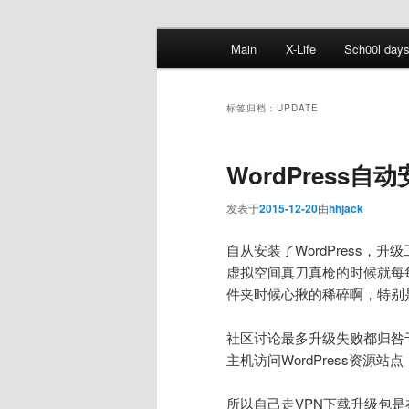
跳
跳
主
Main
X-Life
Sch00l day
至
至
页
主
副
内
内
标签归档：
UPDATE
容
容
区
区
WordPress
域
域
发表于
2015-12-20
由
hhjack
自从安装了WordPress，
虚拟空间真刀真枪的时候就每
件夹时候心揪的稀碎啊，特别是
社区讨论最多升级失败都归咎
主机访问WordPress资源
所以自己走VPN下载升级包