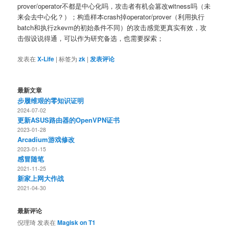
prover/operator不都是中心化吗，攻击者有机会篡改witness吗（未
来会去中心化？）；构造样本crash掉operator/prover（利用执行
batch和执行zkevm的初始条件不同）的攻击感觉更真实有效，攻
击假设说得通，可以作为研究备选，也需要探索；
发表在
X-Life
|
标签为
zk
|
发表评论
最新文章
步履维艰的零知识证明
2024-07-02
更新ASUS路由器的OpenVPN证书
2023-01-28
Arcadium游戏修改
2023-01-15
感冒随笔
2021-11-25
新家上网大作战
2021-04-30
最新评论
倪理琦
发表在
Magisk on T1