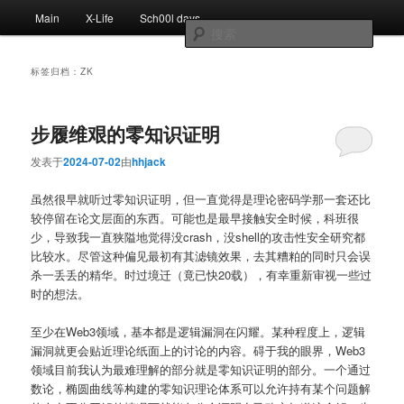
跳
跳
主
Main
X-Life
Sch00l days
至
至
页
搜
主
副
索
内
内
标签归档：
ZK
容
容
区
区
域
域
步履维艰的零知识证明
发表于
2024-07-02
由
hhjack
虽然很早就听过零知识证明，但一直觉得是理论密码学那一套还比
较停留在论文层面的东西。可能也是最早接触安全时候，科班很
少，导致我一直狭隘地觉得没crash，没shell的攻击性安全研究都
比较水。尽管这种偏见最初有其滤镜效果，去其糟粕的同时只会误
杀一丢丢的精华。时过境迁（竟已快20载），有幸重新审视一些过
时的想法。
至少在Web3领域，基本都是逻辑漏洞在闪耀。某种程度上，逻辑
漏洞就更会贴近理论纸面上的讨论的内容。碍于我的眼界，Web3
领域目前我认为最难理解的部分就是零知识证明的部分。一个通过
数论，椭圆曲线等构建的零知识理论体系可以允许持有某个问题解