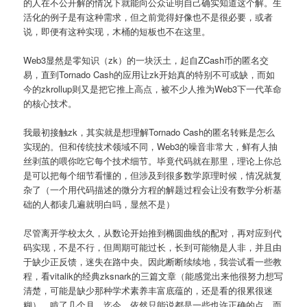
的人在不公开解的情况下就能向公众证明自己确实知道这个解。生
活化的例子是有这种需求，但之前觉得好像也不是很必要，或者
说，即便有这种实现，木桶的短板也不在这里。
Web3显然是零知识（zk）的一块沃土，起自ZCash币的匿名交
易，直到Tornado Cash的应用让zk开始真的特别不可或缺，而如
今的zkrollup则又是把它推上高点，被不少人推为Web3下一代革命
的核心技术。
我最初接触zk，其实就是想理解Tornado Cash的匿名转账是怎么
实现的。但和传统技术领域不同，Web3的噪音非常大，鲜有人抽
丝剥茧的喂你吃它每个技术细节。毕竟代码就在那里，理论上你总
是可以把每个细节看懂的，但涉及到很多数学原理时候，情况就复
杂了（一个用代码描述的微分方程的解题过程会让没有数学分析基
础的人都读几遍就明白吗，显然不是）
尽管离开学校太久，从数论开始推到椭圆曲线的配对，再对应到代
码实现，不是不行，但周期可能过长，长到可能物是人非，并且由
于缺少正反馈，迷失在路中央。因此断断续续地，我尝试看一些教
程，看vitalik的经典zksnark的三篇文章（能感觉出来他很努力想写
清楚，可能是缺少那种学术素养丰富底蕴的，还是看的很累很迷
糊），啃了几个月。迄今，依然只能说都是一些也许正确的点，而