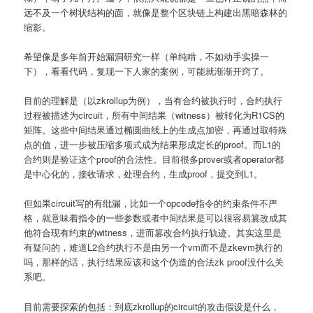
远不及一个树状结构的面，就像是整个区块链上构建出黑暗森林的
缩影。
希望像是多年前开始漏洞研究一样（单纯啃，不如动手实操一
下），看看代码，复现一下人家的案例，可能就渐渐开窍了。
目前的理解是（以zkrollup为例），当有合约被执行时，合约执行
过程被描述为circuit，所有中间结果（witness）被转化为R1CS的
矩阵。这些中间结果通过椭圆曲线上的生成点加密，再通过取特殊
点的值，进一步被压缩多项式成为结果形成定长的proof。而L1的
合约则是验证这个proof的合法性。目前很多prover或者operator都
是中心化的，接收请求，处理合约，生成proof，提交到L1。
但如果circuit写的有纰漏，比如一个opcode指令的约束条件不严
格，就意味着指令的一些参数或者中间结果是可以很容易篡改成其
他符合现有约束的witness，进而篡改合约执行轨迹。其实这里是
有疑问的，难道L2合约执行不是由另一个vm而不是zkevm执行的
吗，那样的话，执行结果应该和这个伪造的合法zk proof没什么关
系吧。
目前需要探索的包括：到底zkrollup的circuit的攻击假设是什么，